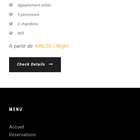
Appartement entier
5 personnes
2 chambres
Wifi
A partir de
€46,00 / Night
Check Details
MENU
Accueil
Réservations